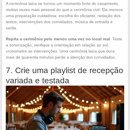
A cerimônia laica se tornou um momento forte do casamento,
muitas vezes mais pessoal do que a cerimônia civil. Ela merece
uma preparação cuidadosa: escolha do oficiante, redação dos
textos, intervenções dos convidados, música de entrada e
saída.
Repita a cerimônia pelo menos uma vez no local real
. Teste
a sonorização, verifique a orientação em relação ao sol,
cronometre as intervenções. Uma cerimônia laica que dura
mais de quarenta minutos perde a atenção dos convidados.
7. Crie uma playlist de recepção
variada e testada