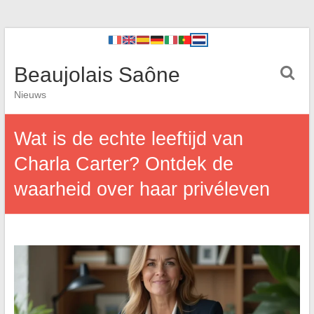
Beaujolais Saône
Nieuws
Wat is de echte leeftijd van
Charla Carter? Ontdek de
waarheid over haar privéleven