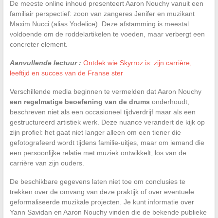
De meeste online inhoud presenteert Aaron Nouchy vanuit een
familiair perspectief: zoon van zangeres Jenifer en muzikant
Maxim Nucci (alias Yodelice). Deze afstamming is meestal
voldoende om de roddelartikelen te voeden, maar verbergt een
concreter element.
Aanvullende lectuur :
Ontdek wie Skyrroz is: zijn carrière,
leeftijd en succes van de Franse ster
Verschillende media beginnen te vermelden dat Aaron Nouchy
een regelmatige beoefening van de drums
onderhoudt,
beschreven niet als een occasioneel tijdverdrijf maar als een
gestructureerd artistiek werk. Deze nuance verandert de kijk op
zijn profiel: het gaat niet langer alleen om een tiener die
gefotografeerd wordt tijdens familie-uitjes, maar om iemand die
een persoonlijke relatie met muziek ontwikkelt, los van de
carrière van zijn ouders.
De beschikbare gegevens laten niet toe om conclusies te
trekken over de omvang van deze praktijk of over eventuele
geformaliseerde muzikale projecten. Je kunt informatie over
Yann Savidan en Aaron Nouchy vinden die de bekende publieke