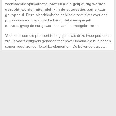
zoekmachineoptimalisatie:
profielen die gelijktijdig worden
gezocht, worden uiteindelijk in de suggesties aan elkaar
gekoppeld
. Deze algorithmische nabijheid zegt niets over een
professionele of persoonlijke band. Het weerspiegelt
eenvoudigweg de surfgewoonten van internetgebruikers.
Voor iedereen die probeert te begrijpen wie deze twee personen
zijn, is voorzichtigheid geboden tegenover inhoud die hun paden
samenvoegt zonder feitelijke elementen. De bekende trajecten
van Aaron Nouchy (artistieke afstamming, persoonlijke muzikale
praktijk, sterke media bescherming) en Yann Savidan
(ondernemerschap, discrète online aanwezigheid) blijven op dit
moment parallel.
De opvolging van deze twee paden in de komende maanden zal
uitwijzen of hun trajecten zich publiekelijk verduidelijken of dat
de discretie die hen kenmerkt, ieder op zijn eigen manier, blijft
overheersen.