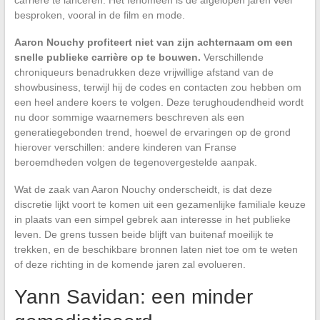
carrière te lanceren. Het fenomeen is de afgelopen jaren veel
besproken, vooral in de film en mode.
Aaron Nouchy profiteert niet van zijn achternaam om een
snelle publieke carrière op te bouwen.
Verschillende
chroniqueurs benadrukken deze vrijwillige afstand van de
showbusiness, terwijl hij de codes en contacten zou hebben om
een heel andere koers te volgen. Deze terughoudendheid wordt
nu door sommige waarnemers beschreven als een
generatiegebonden trend, hoewel de ervaringen op de grond
hierover verschillen: andere kinderen van Franse
beroemdheden volgen de tegenovergestelde aanpak.
Wat de zaak van Aaron Nouchy onderscheidt, is dat deze
discretie lijkt voort te komen uit een gezamenlijke familiale keuze
in plaats van een simpel gebrek aan interesse in het publieke
leven. De grens tussen beide blijft van buitenaf moeilijk te
trekken, en de beschikbare bronnen laten niet toe om te weten
of deze richting in de komende jaren zal evolueren.
Yann Savidan: een minder