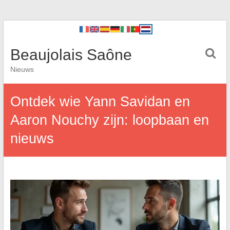
Beaujolais Saône
Nieuws
Ontdek wie Yann Savidan en
Aaron Nouchy zijn: loopbaan en
nieuws