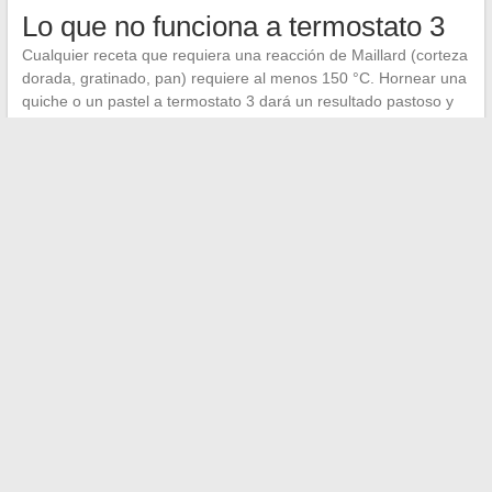
Lo que no funciona a termostato 3
Cualquier receta que requiera una reacción de Maillard (corteza
dorada, gratinado, pan) requiere al menos 150 °C. Hornear una
quiche o un pastel a termostato 3 dará un resultado pastoso y
mal cocido. La zona de 90 °C sigue siendo la de la paciencia,
no la de la cocción viva.
Un horno ajustado a termostato 3 funciona a baja temperatura,
y
esta zona exige un termómetro de control
si tu aparato no
muestra los grados. Multiplicar por 30, verificar en el centro de
la cavidad, adaptar según el modo de calor: estos tres reflejos
son suficientes para que el número 3 en el dial no sea más una
adivinanza.
←
Cómo elegir correctamente el nombre en su billete de
avión: consejos y pasos clave
Descubre cómo encontrar fácilmente una vivienda gracias a