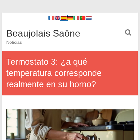
Beaujolais Saône
Noticias
Termostato 3: ¿a qué
temperatura corresponde
realmente en su horno?