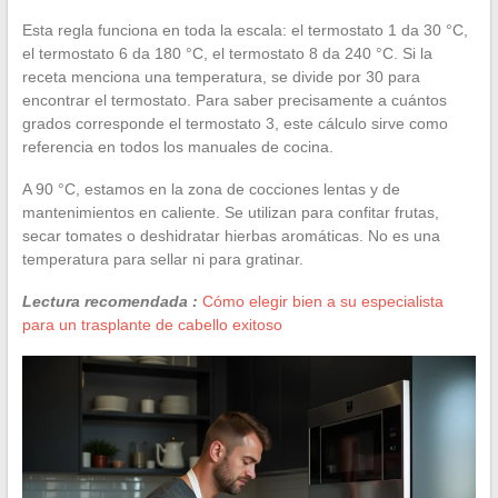
Esta regla funciona en toda la escala: el termostato 1 da 30 °C,
el termostato 6 da 180 °C, el termostato 8 da 240 °C. Si la
receta menciona una temperatura, se divide por 30 para
encontrar el termostato. Para saber precisamente a cuántos
grados corresponde el termostato 3, este cálculo sirve como
referencia en todos los manuales de cocina.
A 90 °C, estamos en la zona de cocciones lentas y de
mantenimientos en caliente. Se utilizan para confitar frutas,
secar tomates o deshidratar hierbas aromáticas. No es una
temperatura para sellar ni para gratinar.
Lectura recomendada :
Cómo elegir bien a su especialista
para un trasplante de cabello exitoso