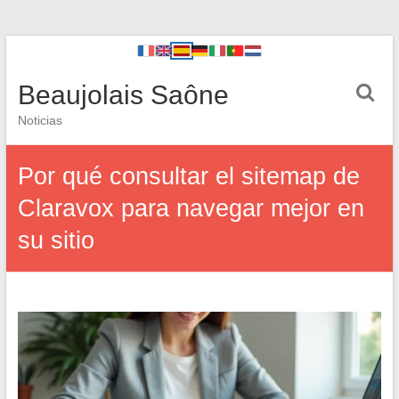
Beaujolais Saône
Noticias
Por qué consultar el sitemap de
Claravox para navegar mejor en
su sitio