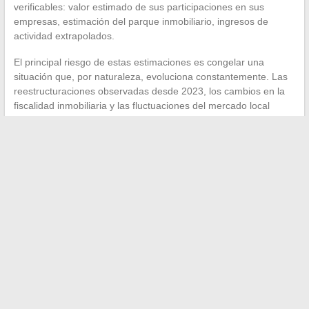
verificables: valor estimado de sus participaciones en sus
empresas, estimación del parque inmobiliario, ingresos de
actividad extrapolados.
El principal riesgo de estas estimaciones es congelar una
situación que, por naturaleza, evoluciona constantemente. Las
reestructuraciones observadas desde 2023, los cambios en la
fiscalidad inmobiliaria y las fluctuaciones del mercado local
hacen que cualquier estimación puntual quede rápidamente
obsoleta.
Un patrimonio empresarial se mide en el tiempo, no en un
instante T
. Las decisiones de gestión tomadas durante varios
ejercicios contables ofrecen una imagen mucho más fiel que
cualquier cifra aislada. Para seguir la evolución real de la
fortuna de Roger Erhart, la lectura regular de las cuentas
depositadas en el registro sigue siendo el método más riguroso.
←
Dirvox: ¿plataforma fiable o trampa a evitar para tus