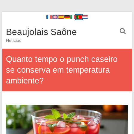
Beaujolais Saône
Notícias
Quanto tempo o punch caseiro
se conserva em temperatura
ambiente?