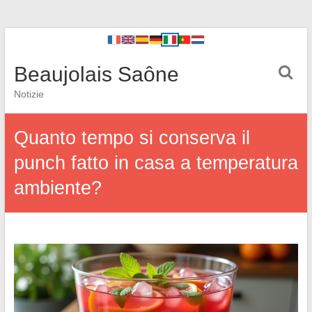
Beaujolais Saône
Notizie
Quanto tempo si conserva il
punch fatto in casa a temperatura
ambiente?