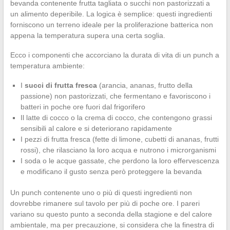
bevanda contenente frutta tagliata o succhi non pastorizzati a
un alimento deperibile. La logica è semplice: questi ingredienti
forniscono un terreno ideale per la proliferazione batterica non
appena la temperatura supera una certa soglia.
Ecco i componenti che accorciano la durata di vita di un punch a
temperatura ambiente:
I
succi di frutta fresca
(arancia, ananas, frutto della
passione) non pastorizzati, che fermentano e favoriscono i
batteri in poche ore fuori dal frigorifero
Il latte di cocco o la crema di cocco, che contengono grassi
sensibili al calore e si deteriorano rapidamente
I pezzi di frutta fresca (fette di limone, cubetti di ananas, frutti
rossi), che rilasciano la loro acqua e nutrono i microrganismi
I soda o le acque gassate, che perdono la loro effervescenza
e modificano il gusto senza però proteggere la bevanda
Un punch contenente uno o più di questi ingredienti non
dovrebbe rimanere sul tavolo per più di poche ore. I pareri
variano su questo punto a seconda della stagione e del calore
ambientale, ma per precauzione, si considera che la finestra di