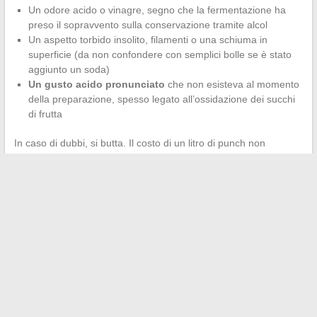
Un odore acido o vinagre, segno che la fermentazione ha
preso il sopravvento sulla conservazione tramite alcol
Un aspetto torbido insolito, filamenti o una schiuma in
superficie (da non confondere con semplici bolle se è stato
aggiunto un soda)
Un gusto acido pronunciato
che non esisteva al momento
della preparazione, spesso legato all’ossidazione dei succhi
di frutta
In caso di dubbi, si butta. Il costo di un litro di punch non
giustifica il rischio di un’intossicazione alimentare, soprattutto se
ci sono bambini o persone fragili attorno al tavolo.
La conservazione del punch fatto in casa si riassume in una
regola semplice: finché la bevanda contiene solo alcol, zucchero
e spezie, si comporta come un distillato e si mantiene a
temperatura ambiente. Non appena entrano in gioco succhi
freschi o frutta, il contatore inizia a girare, e il frigorifero o il
bacino di ghiaccio diventano obbligatori.