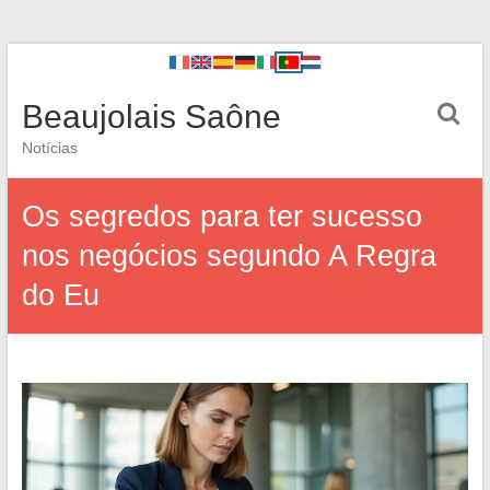
Beaujolais Saône
Notícias
Os segredos para ter sucesso
nos negócios segundo A Regra
do Eu