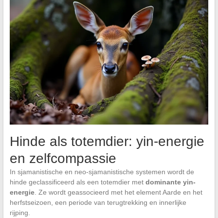
Hinde als totemdier: yin-energie
en zelfcompassie
In sjamanistische en neo-sjamanistische systemen wordt de
hinde geclassificeerd als een totemdier met
dominante yin-
energie
. Ze wordt geassocieerd met het element Aarde en het
herfstseizoen, een periode van terugtrekking en innerlijke
rijping.