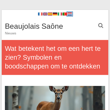
Beaujolais Saône
Nieuws
Wat betekent het om een hert te
zien? Symbolen en
boodschappen om te ontdekken