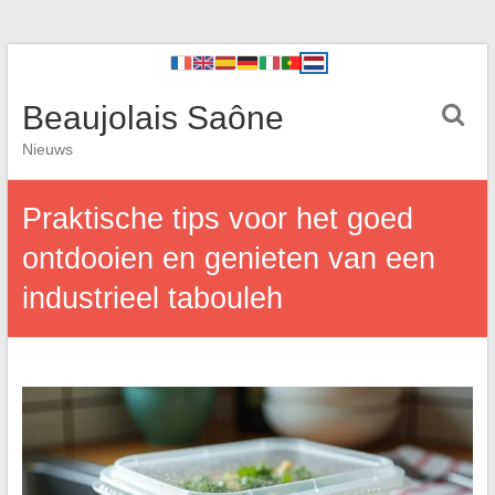
Beaujolais Saône
Nieuws
Praktische tips voor het goed
ontdooien en genieten van een
industrieel tabouleh