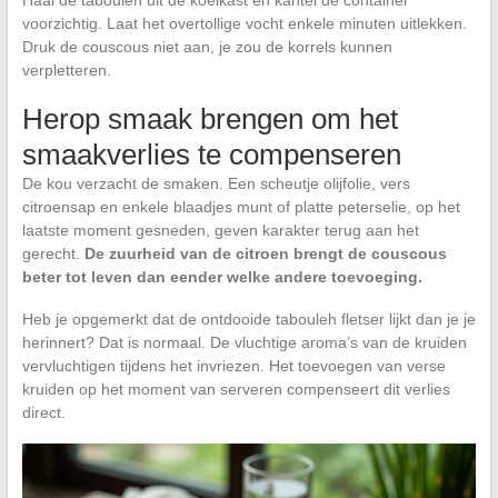
Haal de tabouleh uit de koelkast en kantel de container
voorzichtig. Laat het overtollige vocht enkele minuten uitlekken.
Druk de couscous niet aan, je zou de korrels kunnen
verpletteren.
Herop smaak brengen om het
smaakverlies te compenseren
De kou verzacht de smaken. Een scheutje olijfolie, vers
citroensap en enkele blaadjes munt of platte peterselie, op het
laatste moment gesneden, geven karakter terug aan het
gerecht.
De zuurheid van de citroen brengt de couscous
beter tot leven dan eender welke andere toevoeging.
Heb je opgemerkt dat de ontdooide tabouleh fletser lijkt dan je je
herinnert? Dat is normaal. De vluchtige aroma’s van de kruiden
vervluchtigen tijdens het invriezen. Het toevoegen van verse
kruiden op het moment van serveren compenseert dit verlies
direct.