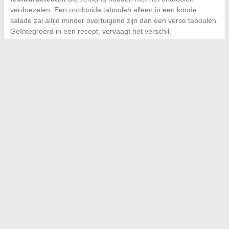
verdoezelen. Een ontdooide tabouleh alleen in een koude
salade zal altijd minder overtuigend zijn dan een verse tabouleh.
Geïntegreerd in een recept, vervaagt het verschil.
De laatste reflex om in gedachten te houden: bereid geen
ontdooide tabouleh voor een maaltijd in de open lucht tijdens
het warme seizoen als je deze niet koel kunt houden. De limiet
van 24 uur na ontdooiing is geen eenvoudige aanbeveling voor
comfort, het is een kwestie van voedselveiligheid die door
ANSES is gevalideerd. Een tabouleh die ‘s ochtends uit de
koelkast is gehaald en de hele middag in de zon is gelaten,
vergeeft niet.
←
Wat te doen bij toegang geweigerd op Ecampus Politie
nationale: oplossingen en nuttige contacten
Essentiële tips voor een zorgeloze voorbereiding van uw
volgende reis
→