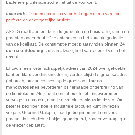
bacteriële proliferatie zodra het uit de kou komt.
Lees ook :
10 onmisbare tips voor het organiseren van een
perfecte en onvergetelijke bruiloft
ANSES raadt aan om bereide gerechten op basis van granen en
groenten onder de 4 °C te ontdooien, in het koudste gedeelte
van de koelkast. De consumptie moet plaatsvinden
binnen 24
uur na ontdooiing
, zelfs in afwezigheid van vlees of vis in het
recept.
EFSA, in een wetenschappelijk advies van 2024 over gekoelde
kant-en-klare voedingsmiddelen, verduidelijkt dat graansalades
(tabouleh, bulgur, couscous) de groei van
Listeria
monocytogenes
bevorderen bij herhaalde onderbreking van
de koudeketen. Als je ooit een tabouleh hebt ingevroren en
vervolgens ontdooid, mag je deze niet opnieuw invriezen. Om
beter te begrijpen hoe je industriële tabouleh kunt invriezen
volgens Gourmet Galopin, moet je beginnen met een vers
product, in luchtdichte bakjes geporigeerd, zonder vertraging in
de vriezer geplaatst.