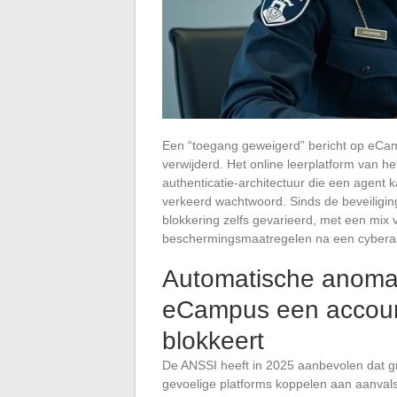
Een “toegang geweigerd” bericht op eCamp
verwijderd. Het online leerplatform van 
authenticatie-architectuur die een agent
verkeerd wachtwoord. Sinds de beveiligin
blokkering zelfs gevarieerd, met een mix 
beschermingsmaatregelen na een cybera
Automatische anomal
eCampus een accoun
blokkeert
De ANSSI heeft in 2025 aanbevolen dat gr
gevoelige platforms koppelen aan aanvals