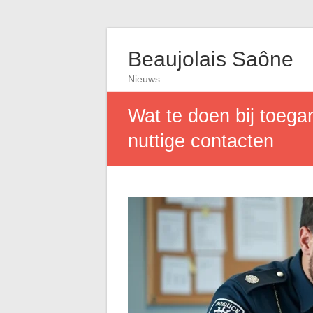
Beaujolais Saône
Nieuws
Wat te doen bij toega
nuttige contacten