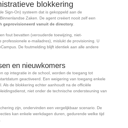
istratieve blokkering
le Sign-On) systeem dat is gekoppeld aan de
 Binnenlandse Zaken. De agent creëert nooit zelf een
 geprovisioneerd vanuit de directory
.
n fout bevatten (verouderde toewijzing, niet-
 professionele e-mailadres), mislukt de provisioning. U
Campus. De foutmelding blijft identiek aan alle andere
issen en nieuwkomers
en op integratie in de school, worden de toegang tot
tartdatum geactiveerd. Een weigering van toegang enkele
. Als de blokkering echter aanhoudt na de officiële
leidingsdienst, niet onder de technische ondersteuning van
achering zijn, ondervinden een vergelijkbaar scenario. De
irecties kan enkele werkdagen duren, gedurende welke tijd
.