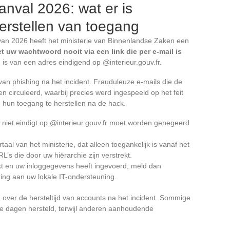
anval 2026: wat er is
erstellen van toegang
e van 2026 heeft het ministerie van Binnenlandse Zaken een
et uw wachtwoord nooit via een link die per e-mail is
 is van een adres eindigend op @interieur.gouv.fr.
 van phishing na het incident. Frauduleuze e-mails die de
 circuleerd, waarbij precies werd ingespeeld op het feit
hun toegang te herstellen na de hack.
 niet eindigt op @interieur.gouv.fr moet worden genegeerd
taal van het ministerie, dat alleen toegankelijk is vanaf het
RL’s die door uw hiërarchie zijn verstrekt.
ikt en uw inloggegevens heeft ingevoerd, meld dan
ring aan uw lokale IT-ondersteuning.
 over de hersteltijd van accounts na het incident. Sommige
e dagen hersteld, terwijl anderen aanhoudende