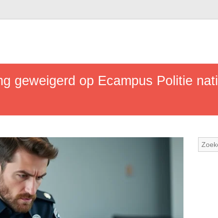
ng geweigerd op Ecampus Politie nat