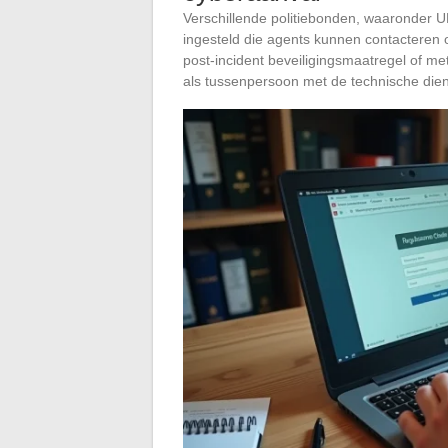
Verschillende politiebonden, waaronder U
ingesteld die agents kunnen contacteren 
post-incident beveiligingsmaatregel of m
als tussenpersoon met de technische dien