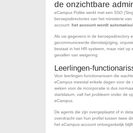
de onzichtbare admin
eCampus Politie werkt met een SSO (Sing
beroepsdirectories van het ministerie van
account:
het account wordt automatisch
Als uw gegevens in de beroepsdirectory ee
gecommuniceerde dienstwijziging, onjuiste
bestaat in het HR-systeem, maar niet op e
gevallen van weigering.
Leerlingen-functionar
Voor leerlingen-functionarissen die wacht
eCampus meestal enkele dagen voor de s
weken voor de incorporatie is dus normaal
startdatum, valt het probleem onder de op
eCampus.
De agents die zijn overgeplaatst of in det
overdracht van hun profiel tussen twee d
het eCampus-account ontoegankelijk blijft