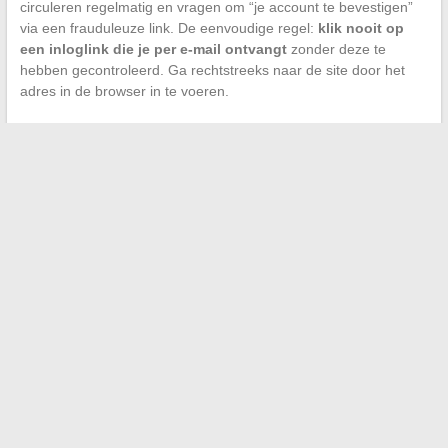
circuleren regelmatig en vragen om “je account te bevestigen”
via een frauduleuze link. De eenvoudige regel:
klik nooit op
een inloglink die je per e-mail ontvangt
zonder deze te
hebben gecontroleerd. Ga rechtstreeks naar de site door het
adres in de browser in te voeren.
Wat betreft het wachtwoord, het gebruik van een unieke
combinatie voor Wannonce (verschillend van je hoofd-e-
mailaccount) beperkt de schade in geval van een lek. Een
wachtwoordbeheerder voorkomt dat je het moet onthouden.
Het verwijderen van het account, als je het platform niet meer
gebruikt, kan vanuit de instellingen van de ledenruimte. Het
verwijderen van je account verwijdert ook actieve advertenties
en de messaginggeschiedenis, zonder mogelijkheid tot herstel.
←
Wat is de prijs van een Audika gehoorapparaat? Compleet
overzicht en tips