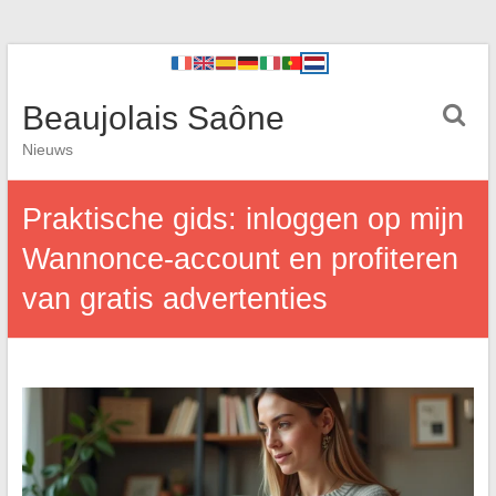
Beaujolais Saône
Nieuws
Praktische gids: inloggen op mijn
Wannonce-account en profiteren
van gratis advertenties