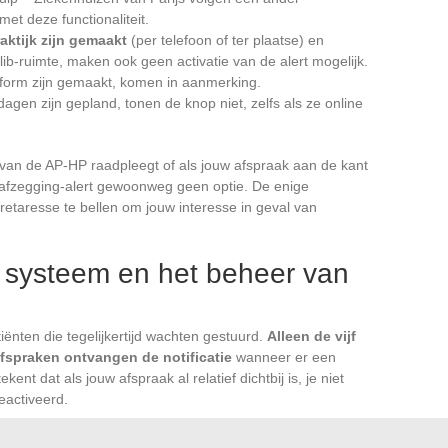
et deze functionaliteit.
aktijk zijn gemaakt
(per telefoon of ter plaatse) en
lib-ruimte, maken ook geen activatie van de alert mogelijk.
atform zijn gemaakt, komen in aanmerking.
agen zijn gepland, tonen de knop niet, zelfs als ze online
 van de AP-HP raadpleegt of als jouw afspraak aan de kant
b-afzegging-alert gewoonweg geen optie. De enige
ecretaresse te bellen om jouw interesse in geval van
 systeem en het beheer van
tiënten die tegelijkertijd wachten gestuurd.
Alleen de vijf
fspraken ontvangen de notificatie
wanneer er een
etekent dat als jouw afspraak al relatief dichtbij is, je niet
eactiveerd.
rt waarom sommige patiënten nooit een voorstel voor een