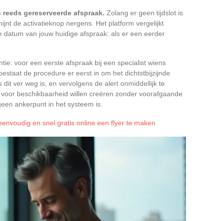
n reeds gereserveerde afspraak.
Zolang er geen tijdslot is
jnt de activatieknop nergens. Het platform vergelijkt
e datum van jouw huidige afspraak: als er een eerder
ie: voor een eerste afspraak bij een specialist wiens
staat de procedure er eerst in om het dichtstbijzijnde
s dit ver weg is, en vervolgens de alert onmiddellijk te
t voor beschikbaarheid willen creëren zonder voorafgaande
geen ankerpunt in het systeem is.
envoudig en snel gratis online een flyer te maken