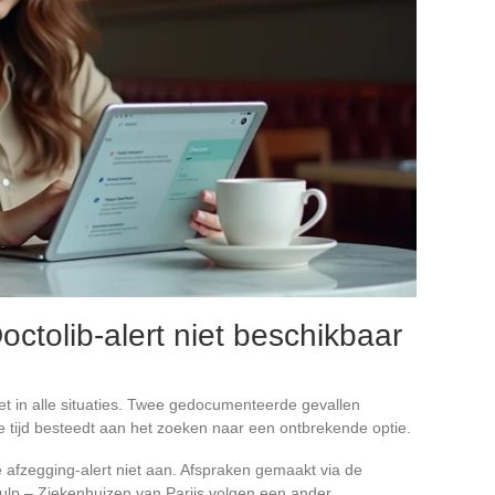
octolib-alert niet beschikbaar
iet in alle situaties. Twee gedocumenteerde gevallen
e tijd besteedt aan het zoeken naar een ontbrekende optie.
 afzegging-alert niet aan. Afspraken gemaakt via de
ulp – Ziekenhuizen van Parijs volgen een ander