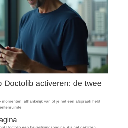
p Doctolib activeren: de twee
e momenten, afhankelijk van of je net een afspraak hebt
iëntenruimte.
agina
oont Doctolib een bevestigingspagina. Als het gekozen