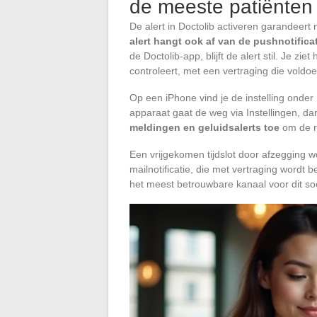
de meeste patiënten
De alert in Doctolib activeren garandeert n
alert hangt ook af van de pushnotifica
de Doctolib-app, blijft de alert stil. Je zi
controleert, met een vertraging die voldoe
Op een iPhone vind je de instelling onder
apparaat gaat de weg via Instellingen, da
meldingen en geluidsalerts toe
om de re
Een vrijgekomen tijdslot door afzegging 
mailnotificatie, die met vertraging wordt 
het meest betrouwbare kanaal voor dit soo