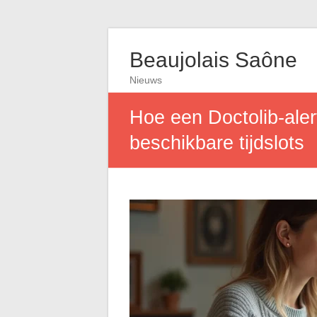
Beaujolais Saône
Nieuws
Hoe een Doctolib-aler
beschikbare tijdslots