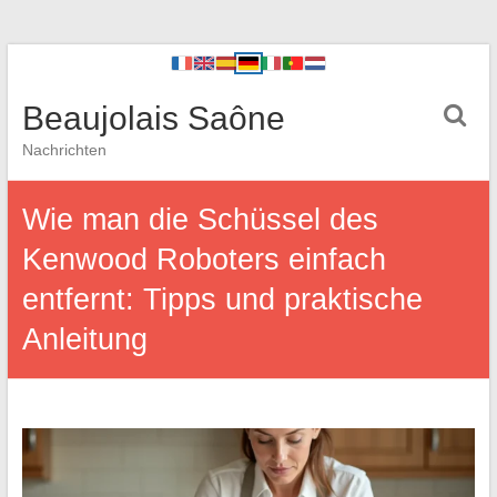
Beaujolais Saône
Nachrichten
Wie man die Schüssel des
Kenwood Roboters einfach
entfernt: Tipps und praktische
Anleitung