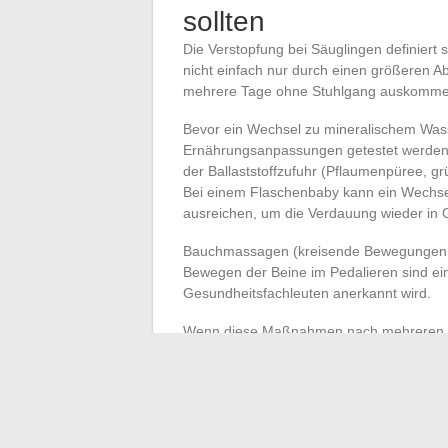
sollten
Die Verstopfung bei Säuglingen definiert
nicht einfach nur durch einen größeren A
mehrere Tage ohne Stuhlgang auskommen, 
Bevor ein Wechsel zu mineralischem Wass
Ernährungsanpassungen getestet werden. B
der Ballaststoffzufuhr (Pflaumenpüree, g
Bei einem Flaschenbaby kann ein Wechsel
ausreichen, um die Verdauung wieder in 
Bauchmassagen (kreisende Bewegungen i
Bewegen der Beine im Pedalieren sind e
Gesundheitsfachleuten anerkannt wird.
Wenn diese Maßnahmen nach mehreren Tag
erforderlich. Der Kinderarzt kann beurteil
notwendig ist oder ob eine kurzfristige K
werden kann.
Der Reflex, das Wasser im Fläschchen dur