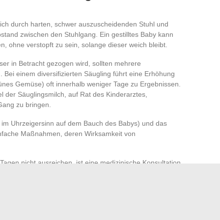
 sich durch harten, schwer auszuscheidenden Stuhl und
bstand zwischen den Stuhlgang. Ein gestilltes Baby kann
ohne verstopft zu sein, solange dieser weich bleibt.
er in Betracht gezogen wird, sollten mehrere
ei einem diversifizierten Säugling führt eine Erhöhung
rünes Gemüse) oft innerhalb weniger Tage zu Ergebnissen.
 der Säuglingsmilch, auf Rat des Kinderarztes,
Gang zu bringen.
m Uhrzeigersinn auf dem Bauch des Babys) und das
infache Maßnahmen, deren Wirksamkeit von
en nicht ausreichen, ist eine medizinische Konsultation
en, ob ein altersgerechtes Abführmittel (z. B. Macrogol)
ur mit magnesiumhaltigem Wasser unter Aufsicht versucht
ch ein stark mineralisiertes Wasser ohne ärztlichen Rat zu