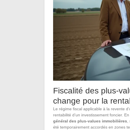
Fiscalité des plus-val
change pour la rentab
Le régime fiscal applicable à la revente d’u
rentabilité d’un investissement foncier. E
général des plus-values immobilières
,
été temporairement accordés en zones t