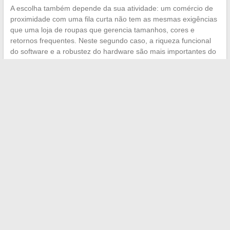
A escolha também depende da sua atividade: um comércio de
proximidade com uma fila curta não tem as mesmas exigências
que uma loja de roupas que gerencia tamanhos, cores e
retornos frequentes. Neste segundo caso, a riqueza funcional
do software e a robustez do hardware são mais importantes do
que a simplicidade de instalação.
A gestão de uma loja eficiente depende de um sistema de
recebimento alinhado com suas reais necessidades, e não com
uma tabela de preços. Teste o modo offline, audite a
conformidade com o RGPD, verifique os conectores de
marketplace e dimensione o hardware de acordo com seu fluxo
diário de clientes. Esses quatro filtros eliminam a maioria das
soluções inadequadas antes mesmo de comparar os preços.
←
Descubra como impulsionar seu negócio com serviços
web sob medida
Criar e desenvolver um blog de sucesso: dicas práticas para