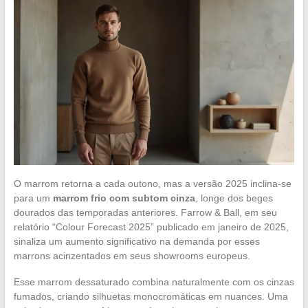
O marrom retorna a cada outono, mas a versão 2025 inclina-se
para um
marrom frio com subtom cinza
, longe dos beges
dourados das temporadas anteriores. Farrow & Ball, em seu
relatório “Colour Forecast 2025” publicado em janeiro de 2025,
sinaliza um aumento significativo na demanda por esses
marrons acinzentados em seus showrooms europeus.
Esse marrom dessaturado combina naturalmente com os cinzas
fumados, criando silhuetas monocromáticas em nuances. Uma