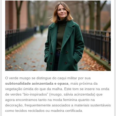
O verde musgo se distingue do caqui militar por sua
subtonalidade acinzentada e opaca
, mais próxima da
vegetação úmida do que da malha. Este tom se insere na onda
de verdes “bio-inspirados” (musgo, sálvia acinzentada) que
agora encontramos tanto na moda feminina quanto na
decoração, frequentemente associados a materiais sustentáveis
como tecidos reciclados ou madeira certificada.