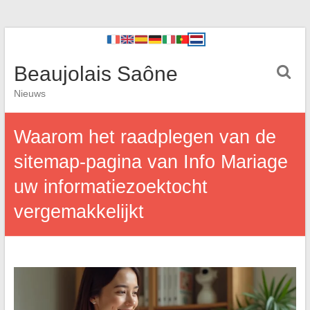
Beaujolais Saône
Nieuws
Waarom het raadplegen van de
sitemap-pagina van Info Mariage
uw informatiezoektocht
vergemakkelijkt