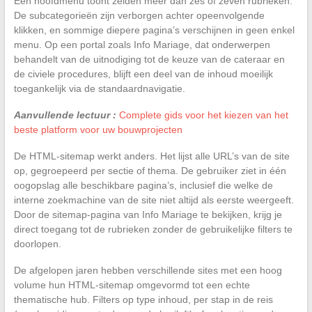
Een hoofdmenu toont zelden meer dan zes of zeven rubrieken.
De subcategorieën zijn verborgen achter opeenvolgende
klikken, en sommige diepere pagina’s verschijnen in geen enkel
menu. Op een portal zoals Info Mariage, dat onderwerpen
behandelt van de uitnodiging tot de keuze van de cateraar en
de civiele procedures, blijft een deel van de inhoud moeilijk
toegankelijk via de standaardnavigatie.
Aanvullende lectuur :
Complete gids voor het kiezen van het
beste platform voor uw bouwprojecten
De HTML-sitemap werkt anders. Het lijst alle URL’s van de site
op, gegroepeerd per sectie of thema. De gebruiker ziet in één
oogopslag alle beschikbare pagina’s, inclusief die welke de
interne zoekmachine van de site niet altijd als eerste weergeeft.
Door de sitemap-pagina van Info Mariage te bekijken, krijg je
direct toegang tot de rubrieken zonder de gebruikelijke filters te
doorlopen.
De afgelopen jaren hebben verschillende sites met een hoog
volume hun HTML-sitemap omgevormd tot een echte
thematische hub. Filters op type inhoud, per stap in de reis