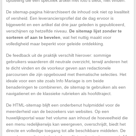
opstelling die een specifiek artikel met foto’s biedt, niet vinden.
De sitemap-pagina hiërarchiseert de inhoud ook niet op kwaliteit
of versheid. Een leveranciersprofiel dat de dag ervoor is
bijgewerkt en een artikel dat drie jaar geleden is gepubliceerd,
verschijnen op hetzelfde niveau.
De sitemap lijst zonder te
sorteren of aan te bevelen
, wat het nuttig maakt voor
volledigheid maar beperkt voor geleide ontdekking.
De feedback uit de praktijk verschilt hierover: sommige
gebruikers waarderen dit neutrale overzicht, terwijl anderen het
te dicht vinden en de voorkeur geven aan redactionele
parcoursen die zijn opgebouwd met thematische selecties. Het
ideale voor een site zoals Info Mariage is om beide
benaderingen te combineren, de sitemap te gebruiken als een
navigatienet en de klassieke rubrieken als hoofdtraject.
De HTML-sitemap blijft een onderbenut hulpmiddel voor de
meerderheid van de bezoekers van websites. Op een
huwelijksportal waar het volume aan inhoud de hoeveelheid die
een menu redelijkerwijs kan weergeven, overschrijdt, biedt het
directe en volledige toegang tot alle beschikbare middelen. De