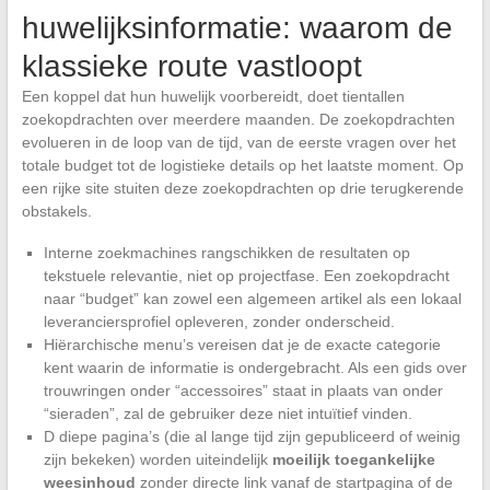
huwelijksinformatie: waarom de
klassieke route vastloopt
Een koppel dat hun huwelijk voorbereidt, doet tientallen
zoekopdrachten over meerdere maanden. De zoekopdrachten
evolueren in de loop van de tijd, van de eerste vragen over het
totale budget tot de logistieke details op het laatste moment. Op
een rijke site stuiten deze zoekopdrachten op drie terugkerende
obstakels.
Interne zoekmachines rangschikken de resultaten op
tekstuele relevantie, niet op projectfase. Een zoekopdracht
naar “budget” kan zowel een algemeen artikel als een lokaal
leveranciersprofiel opleveren, zonder onderscheid.
Hiërarchische menu’s vereisen dat je de exacte categorie
kent waarin de informatie is ondergebracht. Als een gids over
trouwringen onder “accessoires” staat in plaats van onder
“sieraden”, zal de gebruiker deze niet intuïtief vinden.
D diepe pagina’s (die al lange tijd zijn gepubliceerd of weinig
zijn bekeken) worden uiteindelijk
moeilijk toegankelijke
weesinhoud
zonder directe link vanaf de startpagina of de