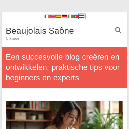
Beaujolais Saône
Nieuws
Een succesvolle blog creëren en
ontwikkelen: praktische tips voor
beginners en experts