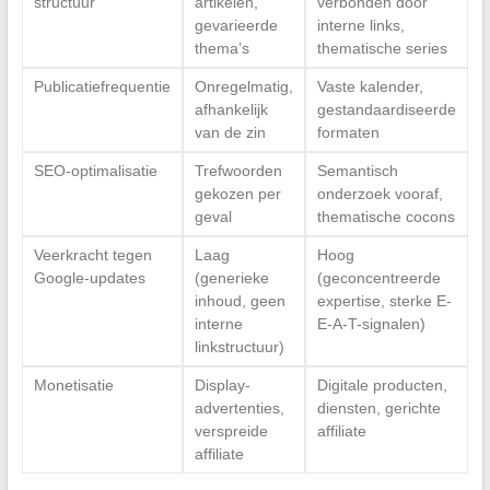
structuur
artikelen,
verbonden door
gevarieerde
interne links,
thema’s
thematische series
Publicatiefrequentie
Onregelmatig,
Vaste kalender,
afhankelijk
gestandaardiseerde
van de zin
formaten
SEO-optimalisatie
Trefwoorden
Semantisch
gekozen per
onderzoek vooraf,
geval
thematische cocons
Veerkracht tegen
Laag
Hoog
Google-updates
(generieke
(geconcentreerde
inhoud, geen
expertise, sterke E-
interne
E-A-T-signalen)
linkstructuur)
Monetisatie
Display-
Digitale producten,
advertenties,
diensten, gerichte
verspreide
affiliate
affiliate