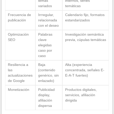
temas
internos, series
variados
temáticas
Frecuencia de
Irrregular,
Calendario fijo, formatos
publicación
relacionada
estandarizados
con el deseo
Optimización
Palabras
Investigación semántica
SEO
clave
previa, cúpulas temáticas
elegidas
caso por
caso
Resiliencia a
Baja
Alta (experiencia
las
(contenido
concentrada, señales E-
actualizaciones
genérico, sin
E-A-T fuertes)
de Google
enlazado)
Monetización
Publicidad
Productos digitales,
display,
servicios, afiliación
afiliación
dirigida
dispersa