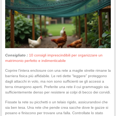
Consigliato :
10 consigli imprescindibili per organizzare un
matrimonio perfetto e indimenticabile
Coprire l’intera enclosure con una rete a maglie strette rimane la
barriera fisica più affidabile. Le reti dette “leggere” proteggono
dagli attacchi in volo, ma non sono sufficienti se gli accessi a
terra rimangono aperti. Preferite una rete il cui grammaggio sia
sufficientemente denso per resistere ai colpi di becco dei corvidi.
Fissate la rete su picchetti o un telaio rigido, assicurandovi che
sia ben tesa. Una rete che pende crea sacche dove le gazze si
posano e finiscono per trovare una falla. Controllate lo stato