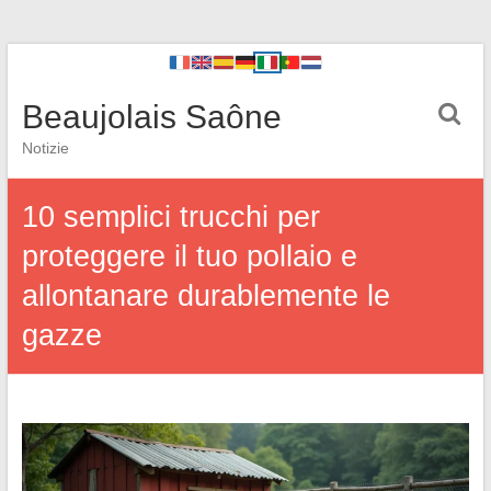
Beaujolais Saône
Notizie
10 semplici trucchi per
proteggere il tuo pollaio e
allontanare durablemente le
gazze