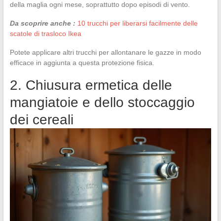
della maglia ogni mese, soprattutto dopo episodi di vento.
Da scoprire anche :
10 trucchi per liberarsi facilmente delle
scatole di trasloco Ikea
Potete applicare altri trucchi per allontanare le gazze in modo
efficace in aggiunta a questa protezione fisica.
2. Chiusura ermetica delle
mangiatoie e dello stoccaggio
dei cereali