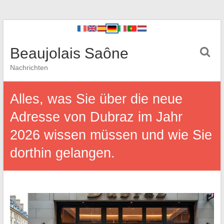
Beaujolais Saône
Nachrichten
Alles, was Sie über die neue
Adresse von Dubraz im Jahr
2026 wissen müssen und wie Sie
dorthin gelangen.