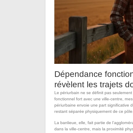
Dépendance fonctionn
révèlent les trajets do
Le périurbain ne se définit pas seulement 
fonctionnel fort avec une ville-centre, m
périurbaine envoie une part significative de
restant séparée physiquement de ce pôle
La banlieue, elle, fait partie de l’agglomé
dans la ville-centre, mais la proximité p