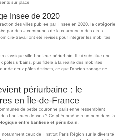
sents sur place.
ge Insee de 2020
raction des villes publiée par l’Insee en 2020,
la catégorie
cée
par des « communes de la couronne » des aires
micile-travail ont été révisés pour intégrer les mobilités
classique ville-banlieue-périurbain. Il lui substitue une
pôles urbains, plus fidèle à la réalité des mobilités
our de deux pôles distincts, ce que l’ancien zonage ne
ient périurbaine : le
ères en Île-de-France
communes de petite couronne parisienne ressemblent
’à des banlieues denses ? Ce phénomène a un nom dans la
logique entre banlieue et périurbain
.
 notamment ceux de l’Institut Paris Région sur la diversité