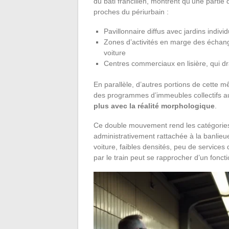
du bâti francilien, montrent qu’une parti
proches du périurbain :
Pavillonnaire diffus avec jardins indivi
Zones d’activités en marge des échang
voiture
Centres commerciaux en lisière, qui d
En parallèle, d’autres portions de cette m
des programmes d’immeubles collectifs a
plus avec la réalité morphologique
.
Ce double mouvement rend les catégories
administrativement rattachée à la banlie
voiture, faibles densités, peu de services
par le train peut se rapprocher d’un fonc