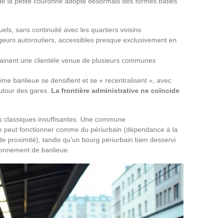
e de la petite couronne adopte désormais des formes bâties
duels, sans continuité avec les quartiers voisins
eurs autoroutiers, accessibles presque exclusivement en
rainent une clientèle venue de plusieurs communes
ême banlieue se densifient et se « recentralisent », avec
utour des gares.
La frontière administrative ne coïncide
 classiques insuffisantes. Une commune
ue peut fonctionner comme du périurbain (dépendance à la
 de proximité), tandis qu’un bourg périurbain bien desservi
tionnement de banlieue.