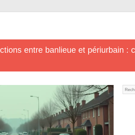
tions entre banlieue et périurbain : c