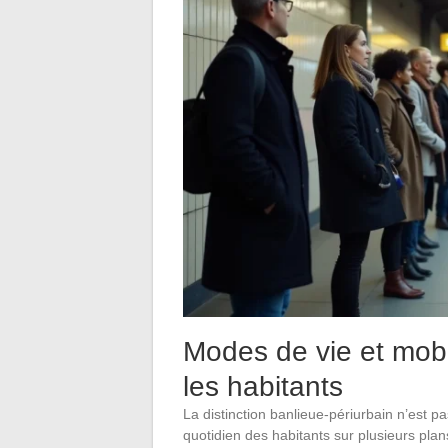
Modes de vie et mobil
les habitants
La distinction banlieue-périurbain n’est p
quotidien des habitants sur plusieurs plan