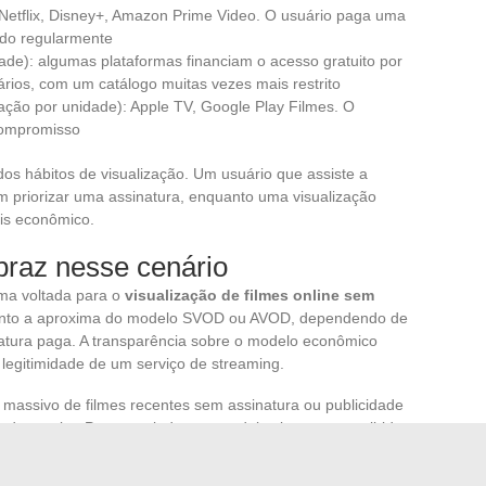
etflix, Disney+, Amazon Prime Video. O usuário paga uma
ado regularmente
ade): algumas plataformas financiam o acesso gratuito por
tários, com um catálogo muitas vezes mais restrito
ação por unidade): Apple TV, Google Play Filmes. O
 compromisso
os hábitos de visualização. Um usuário que assiste a
m priorizar uma assinatura, enquanto uma visualização
ais econômico.
praz nesse cenário
ma voltada para o
visualização de filmes online sem
ento a aproxima do modelo SVOD ou AVOD, dependendo de
atura paga. A transparência sobre o modelo econômico
 legitimidade de um serviço de streaming.
massivo de filmes recentes sem assinatura ou publicidade
s de receita. Por outro lado, um modelo claramente exibido
oferece mais garantias sobre a perenidade do serviço e a