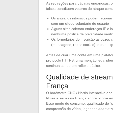
As redireções para páginas enganosas, os 
falsos constituem vetores de ataque com
Os anúncios intrusivos podem acionar
sem um clique voluntário do usuário
Alguns sites coletam endereços IP e h
nenhuma política de privacidade verifi
Os formulários de inscrição às vezes c
(mensagens, redes sociais), o que e
Antes de criar uma conta em uma platafor
protocolo HTTPS, uma menção legal identi
continua sendo um reflexo básico.
Qualidade de streami
França
O barômetro CNC / Harris Interactive apo
filmes e séries na França agora ocorre em
Esse modo de consumo, qualificado de “sn
compressão de vídeo, legendas adaptativ