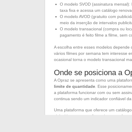
O modelo SVOD (assinatura mensal): N
taxa fixa e acessa um catálogo renov
O modelo AVOD (gratuito com publicid
meio da inserção de intervalos publici
O modelo transacional (compra ou loc
pagamento é feito filme a filme, sem
A escolha entre esses modelos depende d
vários filmes por semana tem interesse e
ocasional torna o modelo transacional m
Onde se posiciona a O
A Opraz se apresenta como uma platafor
limite de quantidade
. Esse posicionam
a plataforma funcionar com ou sem assin
continua sendo um indicador confiável da
Uma plataforma que oferece um catálogo 
visível levanta questões sobre suas fonte
(assinatura, publicidade regulamentada) 
proteção dos dados.