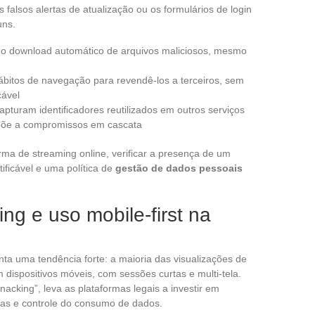
falsos alertas de atualização ou os formulários de login
uns.
 o download automático de arquivos maliciosos, mesmo
ábitos de navegação para revendê-los a terceiros, sem
cável
apturam identificadores reutilizados em outros serviços
xpõe a compromissos em cascata
ma de streaming online, verificar a presença de um
ficável e uma política de
gestão de dados pessoais
ng e uso mobile-first na
nta uma tendência forte: a maioria das visualizações de
 dispositivos móveis, com sessões curtas e multi-tela.
acking”, leva as plataformas legais a investir em
as e controle do consumo de dados.