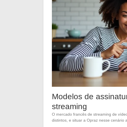
Modelos de assinatur
streaming
O mercado francês de streaming de víde
distintos, e situar a Opraz nesse cenário 