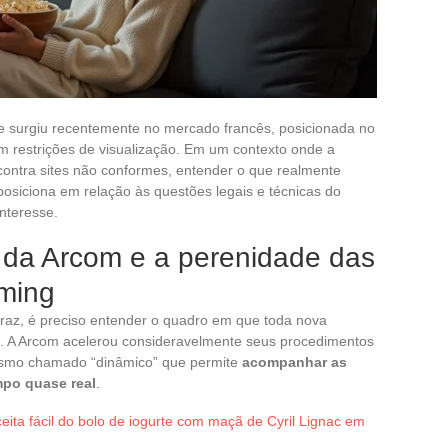
e surgiu recentemente no mercado francês, posicionada no
m restrições de visualização. Em um contexto onde a
contra sites não conformes, entender o que realmente
osiciona em relação às questões legais e técnicas do
nteresse.
 da Arcom e a perenidade das
aming
raz, é preciso entender o quadro em que toda nova
a. A Arcom acelerou consideravelmente seus procedimentos
smo chamado “dinâmico” que permite
acompanhar as
po quase real
.
eita fácil do bolo de iogurte com maçã de Cyril Lignac em