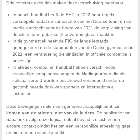
Drie concrete evoluties maken deze verschuiving meetbaar:
In beach handbal heeft de EHF in 2022 haar regels
versoepeld nadat de contestatie van het Noorse team en de
media-aandacht voor de boete van 2021 de verplichting van
de bikini-norm publiekelijk onverdedigbaar maakten.
In de gymnastiek heeft de FIG de lange leotards
goedgekeurd na de standpunten van de Duitse gymnasten in
2021, een verandering die sindsdien in officiële competitie is
bevestigd.
In atletiek, voetbal en handbal hebben verschillende
vrouwelijke kampioenschappen de kledingnormen die als
seksualiserend worden beschouwd versoepeld onder de
gecombineerde druk van sporters en internationale
instanties.
Deze bewegingen delen één gemeenschappelijk punt:
ze
komen van de atleten, niet van de leiders
. De publicatie van
Sabalenka volgt deze logica, ook al bevindt ze zich in een
andere context omdat het om een persoonlijke afbeelding gaat
en niet om een wedstrijdoutfit.