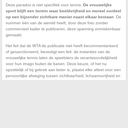
Deze paradox is niet specifiek voor tennis.
De vrouwelijke
sport blijft een terrein waar beeldvrijheid en moreel oordeel
op een bijzonder zichtbare manier naast elkaar bestaan
. De
nummer één van de wereld heeft, door deze foto zonder
commercieel kader te publiceren, deze spanning onmiskenbaar
gemaakt.
Het feit dat de WTA de publicatie niet heeft becommentarieerd
of gesanctioneerd, bevestigt een feit: de instanties van de
vrouwelijke tennis laten de speelsters de verantwoordelijkheid
voor hun imago buiten de banen. Deze keuze, of het nu
opzettelijk of bij gebrek aan beter is, plaatst elke atleet voor een
persoonlijke afweging tussen zichtbaarheid, lichaamsvrijheid en
blootstelling aan kritiek.
De volgende stap in dit debat zal waarschijnlijk niet van een
federatie komen, maar van een sponsor of een platform.
Instagram, dat zijn eigen moderatieregels voor naaktheid
toepast, blijft de echte technische scheidsrechter van dit soort
publicaties. Het is daar, en niet in een sportreglement, dat
vandaag de grens tussen wat vertoonbaar is en wat niet, wordt