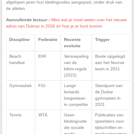
afgelopen jaren hun kledingcodes aangepast, onder druk van
de atleten.
Aanvullende lectuur :
Alles wat je moet weten over het nieuwe
adres van Dubraz in 2026 en hoe je er kunt komen
Discipline
Federatie
Recente
Trigger
evolutie
Beach
EHF
Versoepeling
Boete opgelegd
handbal
van de
aan het Noorse
bikini-regels
team in 2021
(2022)
Gymnastiek
FIG
Lange
Standpunt van
leotards
de Duitse
toegestaan
gymnasten in
in competitie
2021
Tennis
WTA
Geen
Publicaties van
kledingcode
speelsters voor
die sociale
tijdschriften en
media
merkcampagnes