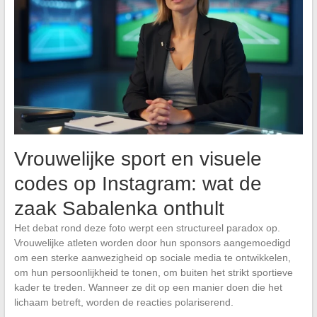
Vrouwelijke sport en visuele
codes op Instagram: wat de
zaak Sabalenka onthult
Het debat rond deze foto werpt een structureel paradox op.
Vrouwelijke atleten worden door hun sponsors aangemoedigd
om een sterke aanwezigheid op sociale media te ontwikkelen,
om hun persoonlijkheid te tonen, om buiten het strikt sportieve
kader te treden. Wanneer ze dit op een manier doen die het
lichaam betreft, worden de reacties polariserend.