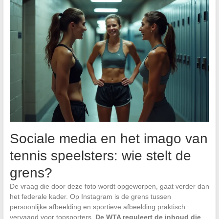
Sociale media en het imago van
tennis speelsters: wie stelt de
grens?
De vraag die door deze foto wordt opgeworpen, gaat verder dan
het federale kader. Op Instagram is de grens tussen
persoonlijke afbeelding en sportieve afbeelding praktisch
vervaagd voor topsporters.
De WTA reguleert de inhoud die