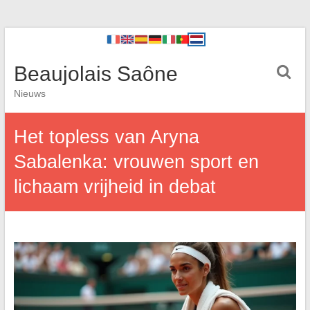
Beaujolais Saône
Nieuws
Het topless van Aryna
Sabalenka: vrouwen sport en
lichaam vrijheid in debat