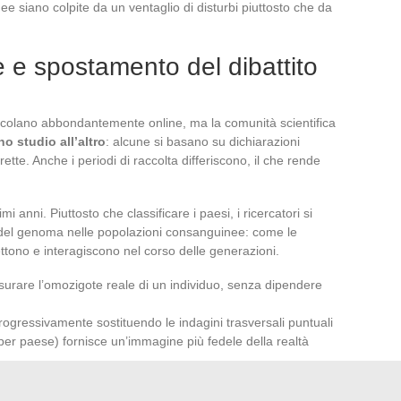
 siano colpite da un ventaglio di disturbi piuttosto che da
he e spostamento del dibattito
circolano abbondantemente online, ma la comunità scientifica
o studio all’altro
: alcune si basano su dichiarazioni
ette. Anche i periodi di raccolta differiscono, il che rende
timi anni. Piuttosto che classificare i paesi, i ricercatori si
del genoma nelle popolazioni consanguinee: come le
ettono e interagiscono nel corso delle generazioni.
surare l’omozigote reale di un individuo, senza dipendere
 progressivamente sostituendo le indagini trasversali puntuali
er paese) fornisce un’immagine più fedele della realtà
e più precisa rispetto alle classifiche semplificate. Mostra