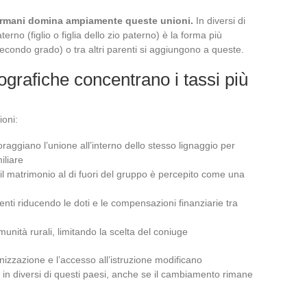
germani domina ampiamente queste unioni.
In diversi di
terno (figlio o figlia dello zio paterno) è la forma più
secondo grado) o tra altri parenti si aggiungono a queste.
grafiche concentrano i tassi più
ioni:
raggiano l’unione all’interno dello stesso lignaggio per
iliare
ui il matrimonio al di fuori del gruppo è percepito come una
enti riducendo le doti e le compensazioni finanziarie tra
nità rurali, limitando la scelta del coniuge
izzazione e l’accesso all’istruzione modificano
 in diversi di questi paesi, anche se il cambiamento rimane