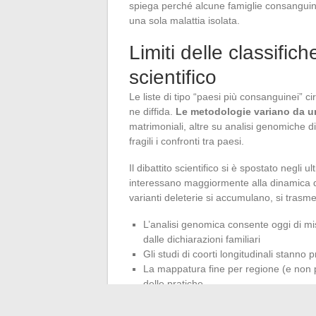
spiega perché alcune famiglie consanguinee
una sola malattia isolata.
Limiti delle classific
scientifico
Le liste di tipo “paesi più consanguinei” 
ne diffida.
Le metodologie variano da un
matrimoniali, altre su analisi genomiche dir
fragili i confronti tra paesi.
Il dibattito scientifico si è spostato negli ul
interessano maggiormente alla dinamica 
varianti deleterie si accumulano, si trasm
L’analisi genomica consente oggi di mi
dalle dichiarazioni familiari
Gli studi di coorti longitudinali stanno
La mappatura fine per regione (e non p
delle pratiche
Questo approccio genomico offre una vision