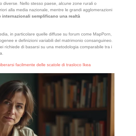
 diverse. Nello stesso paese, alcune zone rurali o
riori alla media nazionale, mentre le grandi agglomerazioni
e internazionali semplificano una realtà
media, in particolare quelle diffuse su forum come MapPorn,
ogenee e definizioni variabili del matrimonio consanguineo.
ei richiede di basarsi su una metodologia comparabile tra i
a.
liberarsi facilmente delle scatole di trasloco Ikea