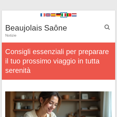
Beaujolais Saône
Notizie
Consigli essenziali per preparare
il tuo prossimo viaggio in tutta
serenità