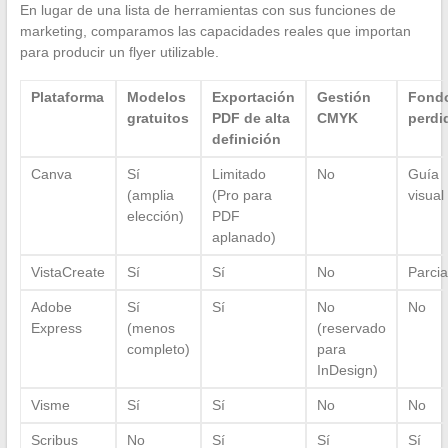
En lugar de una lista de herramientas con sus funciones de
marketing, comparamos las capacidades reales que importan
para producir un flyer utilizable.
Plataforma
Modelos
Exportación
Gestión
Fond
gratuitos
PDF de alta
CMYK
perdi
definición
Canva
Sí
Limitado
No
Guía
(amplia
(Pro para
visual
elección)
PDF
aplanado)
VistaCreate
Sí
Sí
No
Parcia
Adobe
Sí
Sí
No
No
Express
(menos
(reservado
completo)
para
InDesign)
Visme
Sí
Sí
No
No
Scribus
No
Sí
Sí
Sí